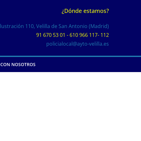
¿Dónde estamos?
Ilustración 110, Velilla de San Antonio (Madrid)
91 670 53 01 - 610 966 117- 112
policialocal@ayto-velilla.es
 CON NOSOTROS