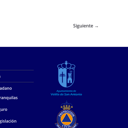
Siguiente →
a
udadano
ranquilas
guro
gislación