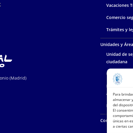
Vacaciones T
Comercio se
Trámites y le
Unidades y Áre
Unidad de se
ciudadana
Unidad polic
tonio (Madrid)
Protección d
ambiente
Para brinda
almacenar y
del dispositi
Policía admin
El consenti
comportamie
Contacta con n
únicas en es
a ciertas ca