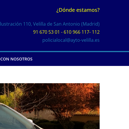
¿Dónde estamos?
Ilustración 110, Velilla de San Antonio (Madrid)
91 670 53 01 - 610 966 117- 112
policialocal@ayto-velilla.es
 CON NOSOTROS