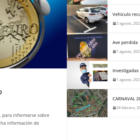
Vehículo re
2 agosto, 20
Ave perdida
1 agosto, 20
Investigadas
1 agosto, 20
o
CARNAVAL 2
24 febrero, 2
, para informarse sobre
cha información de