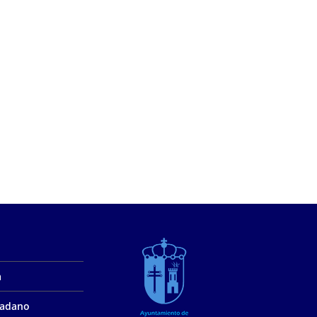
a
udadano