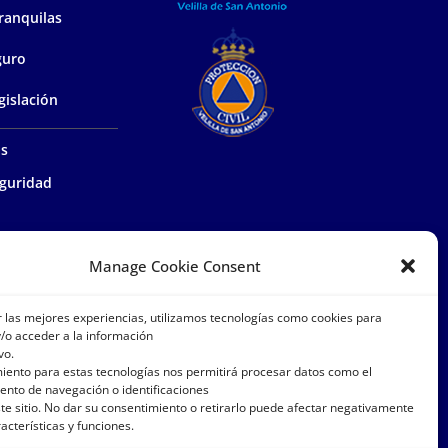
ranquilas
guro
gislación
as
guridad
ía de proximidad
Manage Cookie Consent
el medio
r las mejores experiencias, utilizamos tecnologías como cookies para
/o acceder a la información
vo.
istrativa
miento para estas tecnologías nos permitirá procesar datos como el
nto de navegación o identificaciones
osotros
te sitio. No dar su consentimiento o retirarlo puede afectar negativamente
racterísticas y funciones.