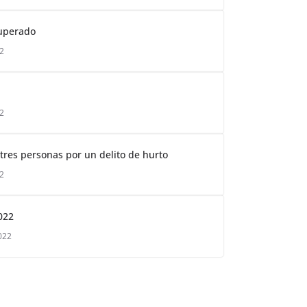
cuperado
22
22
 tres personas por un delito de hurto
22
022
022