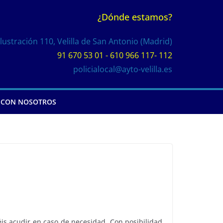
¿Dónde estamos?
Ilustración 110, Velilla de San Antonio (Madrid)
91 670 53 01 - 610 966 117- 112
policialocal@ayto-velilla.es
 CON NOSOTROS
is acudir en caso de necesidad. Con posibilidad