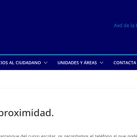
Avd de la 
CIOS AL CIUDADANO
UNIDADES Y ÁREAS
CONTACTA
 proximidad.
arranque del curso escolar, os recordamos el teléfono al que podé