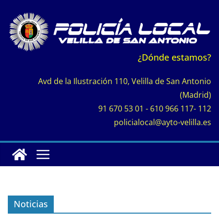
Saltar
al
contenido
¿Dónde estamos?
Avd de la Ilustración 110, Velilla de San Antonio
(Madrid)
91 670 53 01 - 610 966 117- 112
policialocal@ayto-velilla.es
Noticias