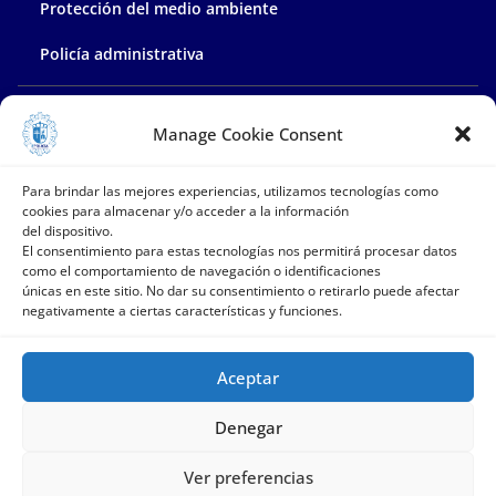
Protección del medio ambiente
Policía administrativa
Contacta con nosotros
Manage Cookie Consent
Para brindar las mejores experiencias, utilizamos tecnologías como
cookies para almacenar y/o acceder a la información
del dispositivo.
El consentimiento para estas tecnologías nos permitirá procesar datos
como el comportamiento de navegación o identificaciones
únicas en este sitio. No dar su consentimiento o retirarlo puede afectar
negativamente a ciertas características y funciones.
Aceptar
Copyright © 2026
Policía Local Velilla de San Antonio
. Todos
los derechos reservados.
Denegar
Tema:
ColorMag
por ThemeGrill. Funciona con
WordPress
.
Ver preferencias