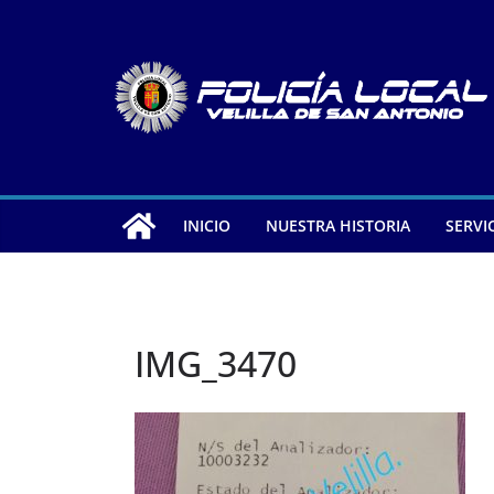
Saltar
al
contenido
INICIO
NUESTRA HISTORIA
SERVI
IMG_3470