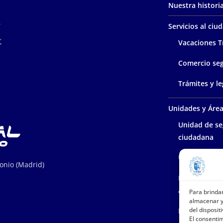
Nuestra histori
Servicios al ci
Vacaciones T
Comercio se
Trámites y le
Unidades y Áre
Unidad de se
ciudadana
Unidad polic
tonio (Madrid)
Protección d
ambiente
Para brinda
almacenar y
del dispositi
Policía admin
El consenti