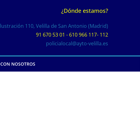
¿Dónde estamos?
Ilustración 110, Velilla de San Antonio (Madrid)
91 670 53 01 - 610 966 117- 112
policialocal@ayto-velilla.es
 CON NOSOTROS