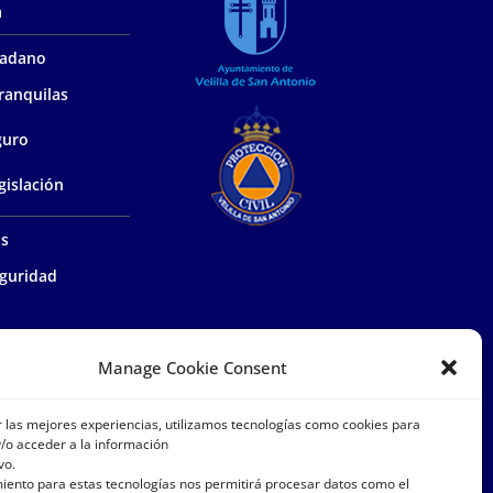
a
udadano
ranquilas
guro
gislación
as
guridad
ía de proximidad
Manage Cookie Consent
el medio
r las mejores experiencias, utilizamos tecnologías como cookies para
/o acceder a la información
vo.
istrativa
miento para estas tecnologías nos permitirá procesar datos como el