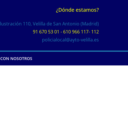
¿Dónde estamos?
Ilustración 110, Velilla de San Antonio (Madrid)
91 670 53 01 - 610 966 117- 112
policialocal@ayto-velilla.es
 CON NOSOTROS