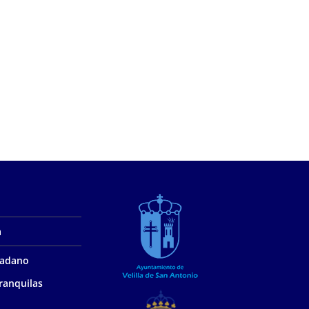
a
udadano
ranquilas