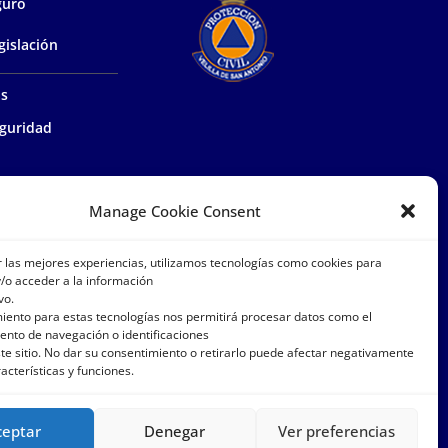
guro
gislación
as
guridad
ía de proximidad
Manage Cookie Consent
el medio
r las mejores experiencias, utilizamos tecnologías como cookies para
/o acceder a la información
vo.
istrativa
miento para estas tecnologías nos permitirá procesar datos como el
nto de navegación o identificaciones
osotros
te sitio. No dar su consentimiento o retirarlo puede afectar negativamente
racterísticas y funciones.
ceptar
Denegar
Ver preferencias