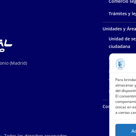
Comercio se
Trámites y le
Unidades y Áre
Unidad de se
ciudadana
Unidad polic
tonio (Madrid)
Protección d
ambiente
Para brinda
almacenar y
del dispositi
Policía admin
El consenti
comportamie
Contacta con n
únicas en es
a ciertas ca
A
o
. Todos los derechos reservados.