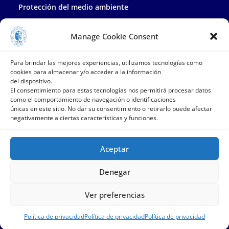
Protección del medio ambiente
Policía administrativa
Manage Cookie Consent
Contacta con nosotros
Para brindar las mejores experiencias, utilizamos tecnologías como
cookies para almacenar y/o acceder a la información
del dispositivo.
El consentimiento para estas tecnologías nos permitirá procesar datos
como el comportamiento de navegación o identificaciones
únicas en este sitio. No dar su consentimiento o retirarlo puede afectar
negativamente a ciertas características y funciones.
Aceptar
Denegar
Copyright © 2026
Policía Local Velilla de San Antonio
. Todos
Ver preferencias
los derechos reservados.
Tema:
ColorMag
por ThemeGrill. Funciona con
WordPress
.
Política de privacidad
Política de privacidad
Política de privacidad