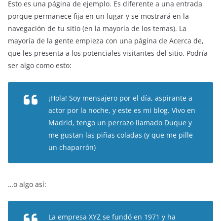
Esto es una página de ejemplo. Es diferente a una entrada
porque permanece fija en un lugar y se mostrará en la
navegación de tu sitio (en la mayoría de los temas). La
mayoría de la gente empieza con una página de Acerca de,
que les presenta a los potenciales visitantes del sitio. Podría
ser algo como esto:
¡Hola! Soy mensajero por el día, aspirante a
actor por la noche, y este es mi blog. Vivo en
Madrid, tengo un perrazo llamado Duque y
me gustan las piñas coladas (y que me pille
un chaparrón)
…o algo así:
La empresa XYZ se fundó en 1971 y ha