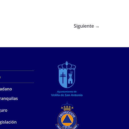
Siguiente →
a
udadano
ranquilas
guro
gislación