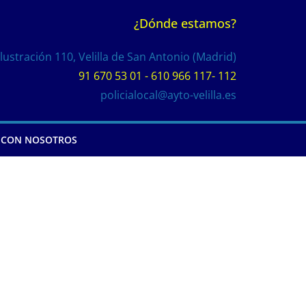
¿Dónde estamos?
Ilustración 110, Velilla de San Antonio (Madrid)
91 670 53 01 - 610 966 117- 112
policialocal@ayto-velilla.es
 CON NOSOTROS