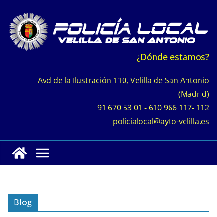
Saltar
al
contenido
¿Dónde estamos?
Avd de la Ilustración 110, Velilla de San Antonio
(Madrid)
91 670 53 01 - 610 966 117- 112
policialocal@ayto-velilla.es
Blog