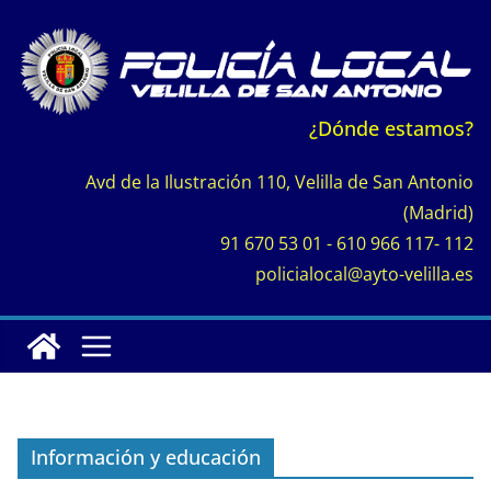
Saltar
al
contenido
¿Dónde estamos?
Avd de la Ilustración 110, Velilla de San Antonio
(Madrid)
91 670 53 01 - 610 966 117- 112
policialocal@ayto-velilla.es
Información y educación