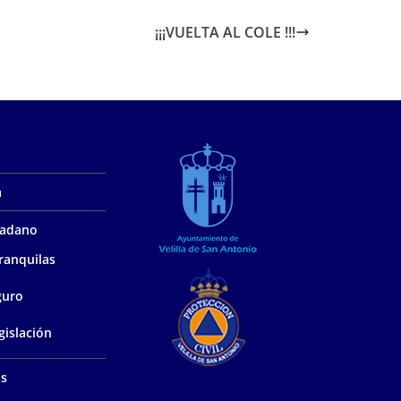
¡¡¡VUELTA AL COLE !!!
a
udadano
ranquilas
guro
gislación
as