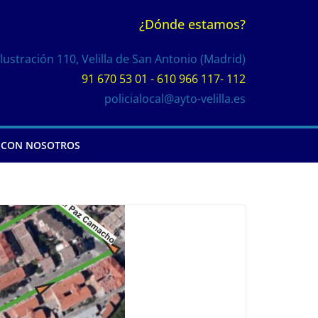
¿Dónde estamos?
Ilustración 110, Velilla de San Antonio (Madrid)
91 670 53 01 - 610 966 117- 112
policialocal@ayto-velilla.es
 CON NOSOTROS