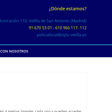
¿Dónde estamos?
Ilustración 110, Velilla de San Antonio (Madrid)
91 670 53 01 - 610 966 117- 112
policialocal@ayto-velilla.es
 CON NOSOTROS
n en 4 metros lineales cada uno y pueden acceder