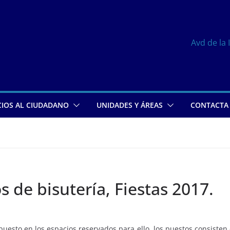
Avd de la 
CIOS AL CIUDADANO
UNIDADES Y ÁREAS
CONTACTA
s de bisutería, Fiestas 2017.
uesto en los espacios reservados para ello, los puestos consiste