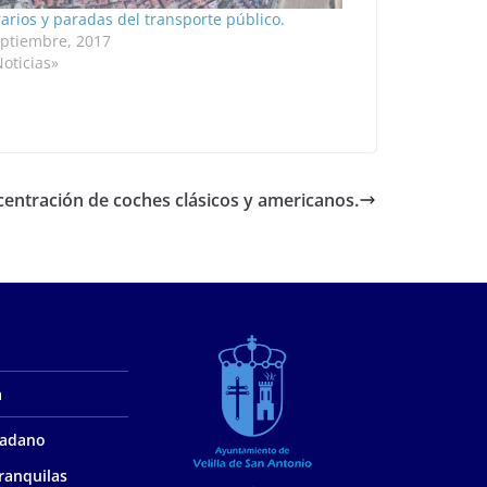
rarios y paradas del transporte público.
eptiembre, 2017
oticias»
centración de coches clásicos y americanos.
a
udadano
ranquilas