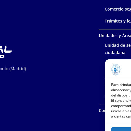
Comercio se
Trámites y le
Unidades y Áre
Unidad de se
ciudadana
Unidad polic
tonio (Madrid)
Protección d
ambiente
Para brinda
almacenar y
del dispositi
Policía admin
El consenti
comportamie
Contacta con n
únicas en es
a ciertas ca