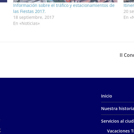
Información sobre el tráfico y estacionamientos de
Itine
las Fiestas 2017.
20 s
18 septiembre, 2017
En «N
En «Noticias»
II Con
Inicio
Nuestra histori
Servicios al ci
Vacaciones T