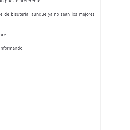
 un puesto preferente.
os de bisutería, aunque ya no sean los mejores
bre.
 informando.