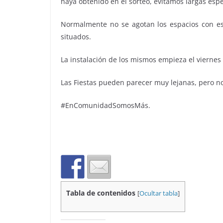
haya obtenido en el sorteo, evitamos largas esp
Normalmente no se agotan los espacios con est
situados.
La instalación de los mismos empieza el viernes
Las Fiestas pueden parecer muy lejanas, pero n
#EnComunidadSomosMás.
Tabla de contenidos
[
Ocultar tabla
]