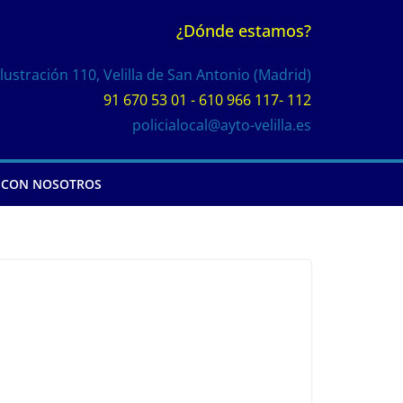
¿Dónde estamos?
Ilustración 110, Velilla de San Antonio (Madrid)
91 670 53 01 - 610 966 117- 112
policialocal@ayto-velilla.es
 CON NOSOTROS