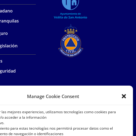
udadano
ranquilas
guro
gislación
as
guridad
ía de proximidad
Manage Cookie Consent
el medio
r las mejores experiencias, utilizamos tecnologías como cookies para
/o acceder a la información
vo.
istrativa
miento para estas tecnologías nos permitirá procesar datos como el
nto de navegación o identificaciones