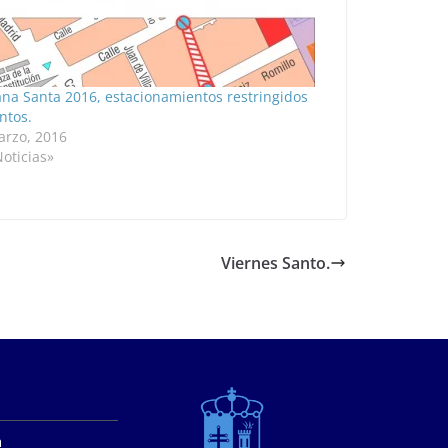
na Santa 2016, estacionamientos restringidos
ntos.
arzo, 2016
oticias»
Viernes Santo.
a