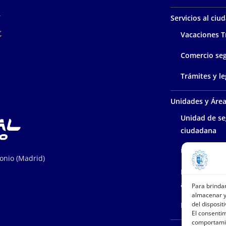
Servicios al ci
Vacaciones T
Comercio se
Trámites y le
Unidades y Áre
Unidad de se
ciudadana
Unidad polic
tonio (Madrid)
Protección d
ambiente
Para brinda
almacenar y
del dispositi
Policía admin
El consenti
comportamie