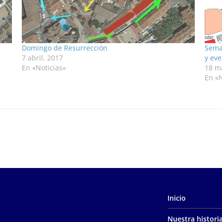
Domingo de Resurrección
Sema
7 abril, 2017
y eve
En «Noticias»
18 m
En «N
Inicio
Nuestra histori