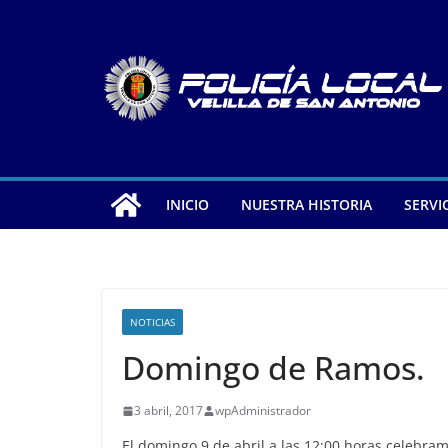
Saltar
al
contenido
INICIO
NUESTRA HISTORIA
SERVI
NOTICIAS
Domingo de Ramos.
3 abril, 2017
wpAdministrador
El domingo 9 de abril a las 12:00 horas celebr